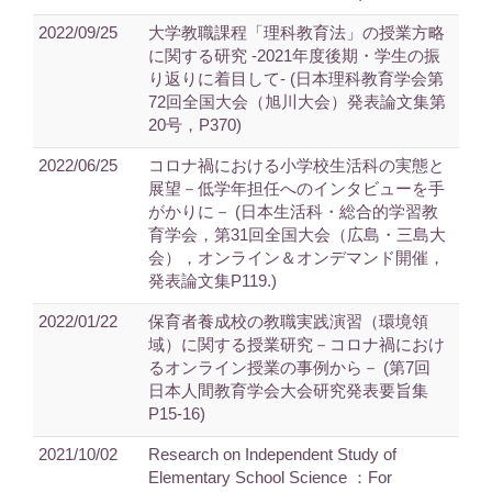
2022/09/25
大学教職課程「理科教育法」の授業方略
に関する研究 -2021年度後期・学生の振
り返りに着目して- (日本理科教育学会第
72回全国大会（旭川大会）発表論文集第
20号，P370)
2022/06/25
コロナ禍における小学校生活科の実態と
展望－低学年担任へのインタビューを手
がかりに－ (日本生活科・総合的学習教
育学会，第31回全国大会（広島・三島大
会），オンライン＆オンデマンド開催，
発表論文集P119.)
2022/01/22
保育者養成校の教職実践演習（環境領
域）に関する授業研究－コロナ禍におけ
るオンライン授業の事例から－ (第7回
日本人間教育学会大会研究発表要旨集
P15-16)
2021/10/02
Research on Independent Study of
Elementary School Science ：For