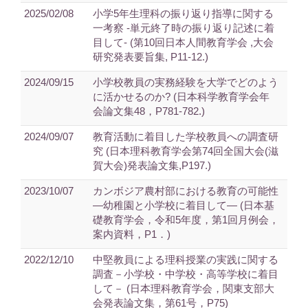
2025/02/08
小学5年生理科の振り返り指導に関する
一考察 -単元終了時の振り返り記述に着
目して- (第10回日本人間教育学会 ,大会
研究発表要旨集, P11-12.)
2024/09/15
小学校教員の実務経験を大学でどのよう
に活かせるのか? (日本科学教育学会年
会論文集48，P781-782.)
2024/09/07
教育活動に着目した学校教員への調査研
究 (日本理科教育学会第74回全国大会(滋
賀大会)発表論文集,P197.)
2023/10/07
カンボジア農村部における教育の可能性
―幼稚園と小学校に着目して― (日本基
礎教育学会，令和5年度，第1回月例会，
案内資料，P1．)
2022/12/10
中堅教員による理科授業の実践に関する
調査－小学校・中学校・高等学校に着目
して－ (日本理科教育学会，関東支部大
会発表論文集，第61号，P75)