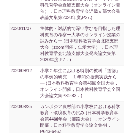
科教育学会近畿支部大会（オンライン開
催），日本理科教育学会近畿支部大会発
表論文集第2020年度,P27.)
2020/11/07
主体的・対話的で深い学びを目指した理
科教育の考察ー大学のオンライン授業の
試みからー (日本理科教育学会北陸支部
大会（zoom開催，仁愛大学），日本理
科教育学会北陸支部大会発表論文集第
2020年度,P7．)
2020/09/12
小学２年生における特別の教科「道徳」
の事例的研究 ―１年間の授業実践から
― (日本教科教育学会第46回全国大会，
オンライン開催，日本教科教育学会全国
大会論文集P81-82．)
2020/08/25
カンボジア農村部の小学校における科学
教育・環境教育の試み (日本科学教育学
会第44回年会（姫路大会），オンライン
開催，日本科学教育学会論文集44，
P643-646.)