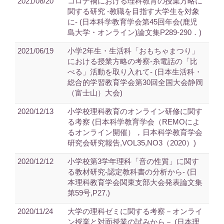
2021/08/20
コロナ禍における理科教育の授業方略に
関する研究 -教職を目指す大学生を対象
に- (日本科学教育学会第45回年会(鹿児
島大学・オンライン)論文集P289-290．)
2021/06/19
小学2年生・生活科「おもちゃまつり」
における授業方略の考察-糸電話の「比
べる」活動を取り入れて- (日本生活科・
総合的学習教育学会第30回全国大会静岡
（富士山）大会)
2020/12/13
小学校理科教育のオンライン研修に関す
る考察 (日本科学教育学会（REMOによ
るオンライン開催），日本科学教育学会
研究会研究報告,VOL35,NO3（2020）)
2020/12/12
小学校第3学年理科「音の性質」に関す
る教材研究-認定教科書の分析から- (日
本理科教育学会関東支部大会発表論文集
第59号,P27.)
2020/11/24
大学の理科ゼミに関する考察－オンライ
ン授業と対面授業の試みから－ (日本理