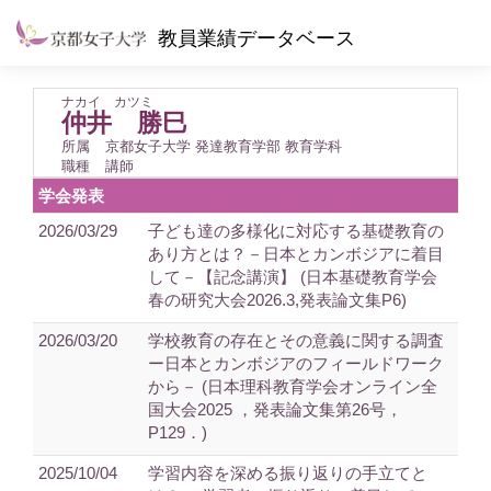
教員業績データベース
ナカイ カツミ
仲井 勝巳
所属
京都女子大学 発達教育学部 教育学科
職種
講師
学会発表
2026/03/29
子ども達の多様化に対応する基礎教育の
あり方とは？－日本とカンボジアに着目
して－【記念講演】 (日本基礎教育学会
春の研究大会2026.3,発表論文集P6)
2026/03/20
学校教育の存在とその意義に関する調査
ー日本とカンボジアのフィールドワーク
から－ (日本理科教育学会オンライン全
国大会2025 ，発表論文集第26号，
P129．)
2025/10/04
学習内容を深める振り返りの手立てと