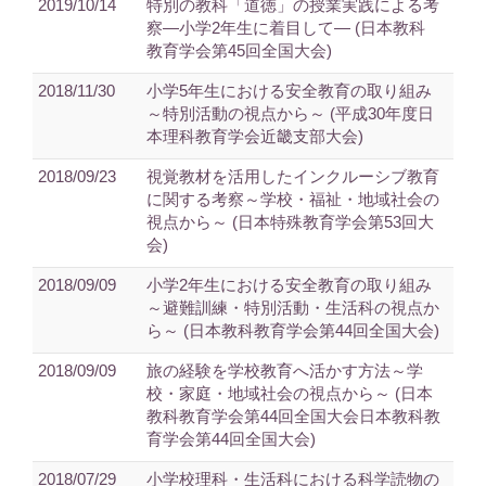
2019/10/14
特別の教科「道徳」の授業実践による考
察―小学2年生に着目して― (日本教科
教育学会第45回全国大会)
2018/11/30
小学5年生における安全教育の取り組み
～特別活動の視点から～ (平成30年度日
本理科教育学会近畿支部大会)
2018/09/23
視覚教材を活用したインクルーシブ教育
に関する考察～学校・福祉・地域社会の
視点から～ (日本特殊教育学会第53回大
会)
2018/09/09
小学2年生における安全教育の取り組み
～避難訓練・特別活動・生活科の視点か
ら～ (日本教科教育学会第44回全国大会)
2018/09/09
旅の経験を学校教育へ活かす方法～学
校・家庭・地域社会の視点から～ (日本
教科教育学会第44回全国大会日本教科教
育学会第44回全国大会)
2018/07/29
小学校理科・生活科における科学読物の