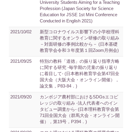
University Students Aiming for a Teaching
Profession (Japan Society for Science
Education for JSSE 1st Mini Conference
Conducted in English 2021)
2021/10/02
新型コロナウイルス影響下の小学校理科
教育に関するオンライン研修の取り組み
－対面研修の事例比較から－ (日本基礎
教育学会令和３年度第１回Zoom月例会)
2021/09/25
特別の教科「道徳」の振り返り指導方略
に関する研究 -毎学期の児童の振り返り
に着目して- (日本教科教育学会第47回全
国大会（大阪大会・オンライン開催），
論文集，P83-84．)
2021/09/20
カンボジア農村部におけるSDGsエコビ
レッジの取り組み -法人代表者へのイン
タビュー調査から- (日本理科教育学会第
71回全国大会（群馬大会・オンライン開
催），第19号，P394．)