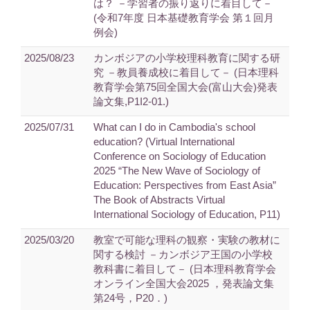
は？ －学習者の振り返りに着目して－
(令和7年度 日本基礎教育学会 第１回月
例会)
2025/08/23
カンボジアの小学校理科教育に関する研
究 －教員養成校に着目して－ (日本理科
教育学会第75回全国大会(富山大会)発表
論文集,P1I2-01.)
2025/07/31
What can I do in Cambodia's school
education? (Virtual International
Conference on Sociology of Education
2025 “The New Wave of Sociology of
Education: Perspectives from East Asia”
The Book of Abstracts Virtual
International Sociology of Education, P11)
2025/03/20
教室で可能な理科の観察・実験の教材に
関する検討 －カンボジア王国の小学校
教科書に着目して－ (日本理科教育学会
オンライン全国大会2025 ，発表論文集
第24号，P20．)