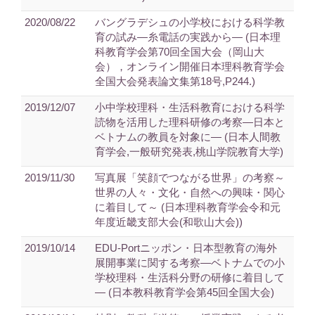
2020/08/22
バングラデシュの小学校における科学教
育の試み―糸電話の実践から― (日本理
科教育学会第70回全国大会（岡山大
会），オンライン開催日本理科教育学会
全国大会発表論文集第18号,P244.)
2019/12/07
小中学校理科・生活科教育における科学
読物を活用した理科研修の考察―日本と
ベトナムの教員を対象に― (日本人間教
育学会,一般研究発表,桃山学院教育大学)
2019/11/30
写真展「笑顔でつながる世界」の考察～
世界の人々・文化・自然への興味・関心
に着目して～ (日本理科教育学会令和元
年度近畿支部大会(和歌山大会))
2019/10/14
EDU-Portニッポン・日本型教育の海外
展開事業に関する考察―ベトナムでの小
学校理科・生活科分野の研修に着目して
― (日本教科教育学会第45回全国大会)