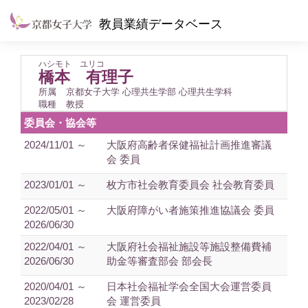
教員業績データベース
ハシモト ユリコ
橋本 有理子
所属
京都女子大学 心理共生学部 心理共生学科
職種
教授
委員会・協会等
2024/11/01 ～
大阪府高齢者保健福祉計画推進審議
会 委員
2023/01/01 ～
枚方市社会教育委員会 社会教育委員
2022/05/01 ～
大阪府障がい者施策推進協議会 委員
2026/06/30
2022/04/01 ～
大阪府社会福祉施設等施設整備費補
2026/06/30
助金等審査部会 部会長
2020/04/01 ～
日本社会福祉学会全国大会運営委員
2023/02/28
会 運営委員