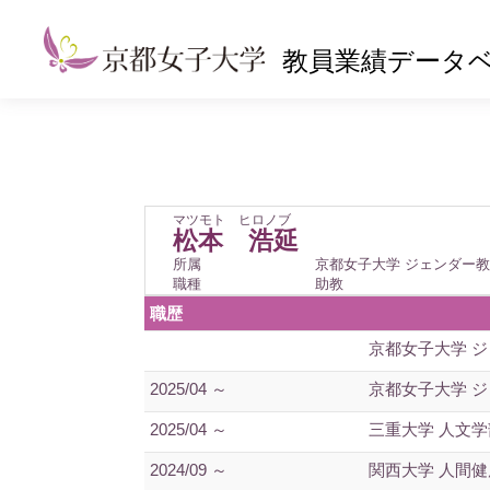
教員業績データ
マツモト ヒロノブ
松本 浩延
所属
京都女子大学 ジェンダー
職種
助教
職歴
京都女子大学 
2025/04 ～
京都女子大学 
2025/04 ～
三重大学 人文学
2024/09 ～
関西大学 人間