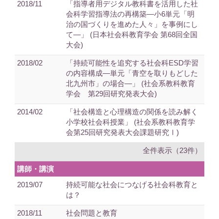
2018/11
「指導者用デジタル教科書を活用した社
会科学習指導法の再構築―小6単元「明
治の国づくりを進めた人々」を事例にし
て―」 (日本社会科教育学会 第68回全国
大会)
2018/02
「持続可能性を追究する社会科ESD学習
の内容構成―単元「青空を取りもどした
北九州市」の場合―」 (社会系教科教育
学会 第29回研究発表大会)
2014/02
「社会構造と心理構造の関係を読み解く
小学校社会科授業」 (社会系教科教育学
会第25回研究発表大会課題研究Ⅰ)
全件表示（23件）
講師・講演
2019/07
持続可能な社会につなげる社会科教育と
は？
2018/11
社会問題と教育