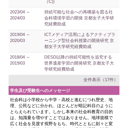
（C))
2023/04 ～
持続可能な社会への再構築を図る社
2024/03
会科環境学習の開発 京都女子大学研
究経費助成
2019/04 ～
ICTメディア活用によるアクティブラ
2020/03
ーニング型社会科授業の開発研究 京
都女子大学研究経費助成
2018/04 ～
DESD以降の持続可能性を追究する
2019/03
世界遺産学習の開発研究 京都女子大
学研究経費助成
全件表示（17件）
学生及び受験生へのメッセージ
社会科は小学校から中学・高校と進むにつれ歴史、地
理、公民などに分かれ、ほとんどが暗記科目のように
とらえられています。しかし本来の社会科教育の目的
は、知識量を増やすことではありません。地球規模で
広く社会を見渡す視野をもち、時代とともに刻々と変