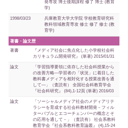
発専攻 博士後期課程 修了 博士 (教育
学)
1998/03/23
兵庫教育大学大学院 学校教育研究科
教科領域教育専攻 修士 修了 修士 (教
育学)
著書・論文歴
著書
『メディア社会に焦点化した小学校社会科
カリキュラム開発研究』 (単著) 2015/01/31
論文
「学習指導要領に依存した社会科授業から
の改善方略―学習者の「状況」に着目した
教科書メディアを相対化する授業改善を通
して―」（査読有） 全国社会科教育学会
『社会科研究』 (84),1-12頁 (単著) 2016/03
論文
「ソーシャルメディア社会のメディアリテ
ラシーを育成する社会科教材開発－フィル
ターバブルとエコーチェンバーの概念とそ
の応用を通して－」（査読有） 社会系教科
教育学会『社会系教科教育論叢』 (4),15-24