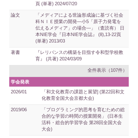
頁 (単著) 2024/07/20
論文
「メディアによる世論形成論に基づく社会
科ＮＩＥ授業の開発―小5「原子力発電を
伝えるメディア」の場合―」（査読有） 日
本NIE学会『日本NIE学会誌』 (8),13-22頁
(単著) 2013/03
著書
『レリバンスの構築を目指す令和型学校教
育』 (共著) 2024/03/09
全件表示（107件）
学会発表
2026/01
「和文化教育の課題と展望] (第22回和文
化教育全国大会京都大会)
2019/06
「プログラミング的思考を育むための総
合的な学習の時間の授業開発」 (日本生
活科・総合的学習学会 第28回全国大会
大会)